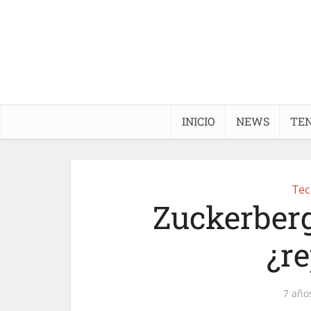
INICIO
NEWS
TE
Tec
Zuckerberg
¿re
7 año