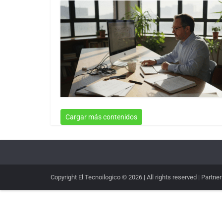
Cargar más contenidos
Copyright El Tecnoilogico © 2026.| All rights reserved | Partne