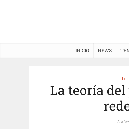
INICIO
NEWS
TE
Tec
La teoría del
rede
8 año