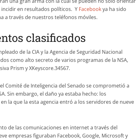
ran una gran arma con la cual se pueden no sólo orientar
ncidir en resultados políticos. Y
Facebook
ya ha sido
 a través de nuestros teléfonos móviles.
tos clasificados
leado de la CIA y la Agencia de Seguridad Nacional
ados como alto secreto de varios programas de la NSA,
a Prism y XKeyscore.3​4​5​6​7​.
el Comité de Inteligencia del Senado se comprometió a
NSA. Sin embargo, el daño ya estaba hecho: los
en la que la esta agencia entró a los servidores de nueve
ento de las comunicaciones en internet a través del
ueve empresas figuraban Facebook, Google, Microsoft y