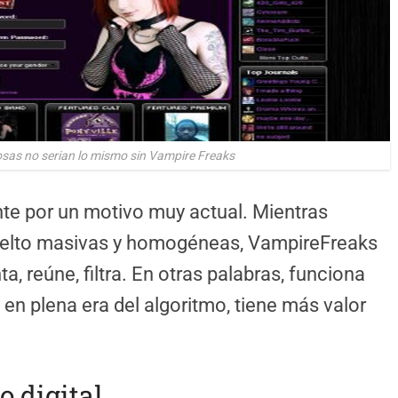
osas no serian lo mismo sin Vampire Freaks
nte por un motivo muy actual. Mientras
uelto masivas y homogéneas, VampireFreaks
, reúne, filtra. En otras palabras, funciona
en plena era del algoritmo, tiene más valor
o digital