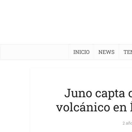
INICIO
NEWS
TE
Juno capta
volcánico en Í
2 añ