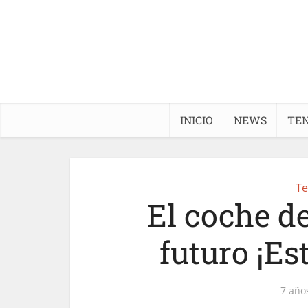
INICIO
NEWS
TE
Te
El coche de
futuro ¡Est
7 año