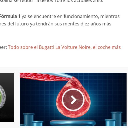
olina se reduciría de los 105 kilos actuales a 60.
 Fórmula 1
ya se encuentre en funcionamiento, mientras
hes del futuro ya tendrán sus mentes diez años más
eer:
Todo sobre el Bugatti La Voiture Noire, el coche más