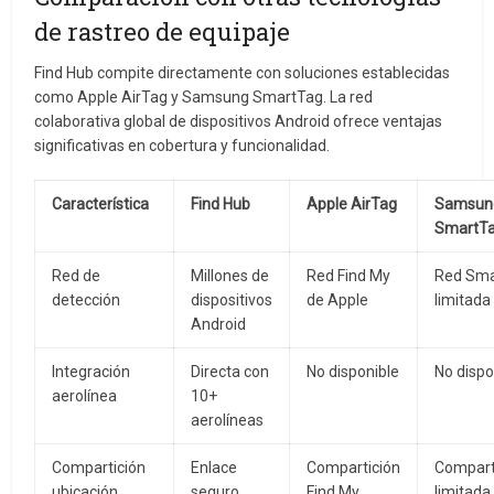
de rastreo de equipaje
Find Hub compite directamente con soluciones establecidas
como Apple AirTag y Samsung SmartTag. La red
colaborativa global de dispositivos Android ofrece ventajas
significativas en cobertura y funcionalidad.
Característica
Find Hub
Apple AirTag
Samsun
SmartT
Red de
Millones de
Red Find My
Red Sma
detección
dispositivos
de Apple
limitada
Android
Integración
Directa con
No disponible
No dispo
aerolínea
10+
aerolíneas
Compartición
Enlace
Compartición
Compart
ubicación
seguro
Find My
limitada