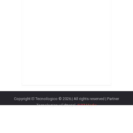
Copyright El Tecnoilogico © 2026.| All rights reserved | Partner
Tecnologico y Editorial
JEZZ Media
Política de privacidad
Condiciones de Uso
Política de cookies
Español