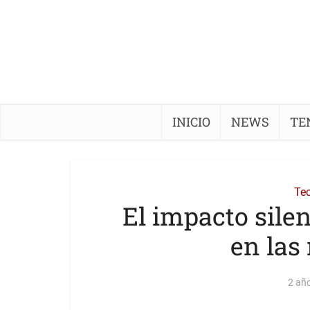
INICIO
NEWS
TE
Te
El impacto silen
en las
2 añ