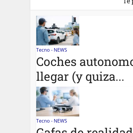
Te 
Tecno - NEWS
Coches autonomos
llegar (y quiza...
Tecno - NEWS
Gafas de realida