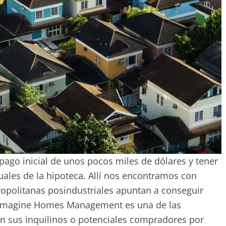
pago inicial de unos pocos miles de dólares y tener
ales de la hipoteca. Allí nos encontramos con
opolitanas posindustriales apuntan a conseguir
ma Imagine Homes Management es una de las
n sus inquilinos o potenciales compradores por