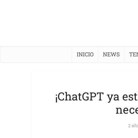
INICIO
NEWS
TE
¡ChatGPT ya es
nece
2 añ